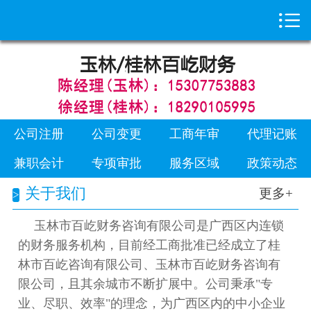

首页

公司注册
公司变更
工商年审
公司注册
公司变更
工商年审
代理记账
代理记账
兼职会计
专项审批
服务区域
政策动态
关于我们
更多+
兼职会计
玉林市百屹财务咨询有限公司是广西区内连锁
专项审批
的财务服务机构，目前经工商批准已经成立了桂
林市百屹咨询有限公司、玉林市百屹财务咨询有
服务区域
限公司，且其余城市不断扩展中。公司秉承"专
业、尽职、效率"的理念，为广西区内的中小企业
政策动态